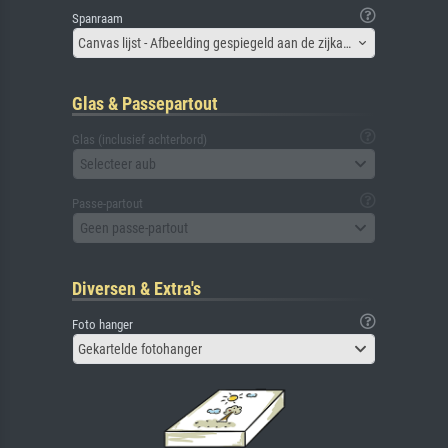
Spanraam
Canvas lijst - Afbeelding gespiegeld aan de zijkant
Glas & Passepartout
Glas (inclusief achterbord)
Selecteer aub
Passe-partout
Geen passe-partout
Diversen & Extra's
Foto hanger
Gekartelde fotohanger