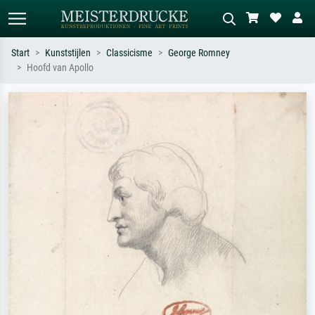
Start
Kunststijlen
Classicisme
George Romney
Hoofd van Apollo
Standaard zoeken
AI-beeldzoeker
Zoek op kunstenaar, titel of stijl – bijv.
Beschrijf de scène – bijv. groene
Monet, Sterrennacht, impressionisme,
weide, abstract met veel rood, donker
Hokusai-golf, naakt.
olieverfschilderij, staand naakt naast
een boom.