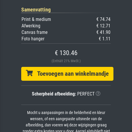
Samenvatting
Print & medium
€ 74.74
Afwerking
€ 12.71
Canvas frame
€ 41.90
Foto hanger
€ 1.11
€ 130.46
(Enthält 21% MwSt.)
Toevoegen aan winkelmandje
Scherpheid afbeelding:
PERFECT
Mocht u aanpassingen in de helderheid en kleur
wensen, of een aangepaste uitsnede van de
afbeelding, dan voeren wij deze wijzigingen graag
zonder extra kosten voor u door. Aarzel alstublieft niet