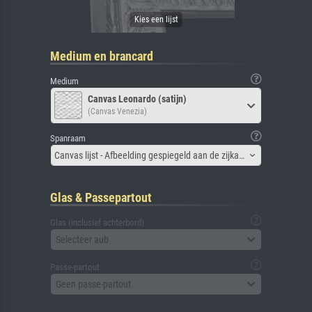
Medium en brancard
Medium
Canvas Leonardo (satijn)
(Canvas Venezia)
Spanraam
Canvas lijst - Afbeelding gespiegeld aan de zijkant
Glas & Passepartout
Glas (inclusief achterbord)
Selecteer aub
Passe-partout
Geen passe-partout