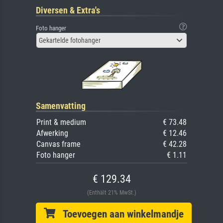
Diversen & Extra's
Foto hanger
Gekartelde fotohanger
Samenvatting
Print & medium
€ 73.48
Afwerking
€ 12.46
Canvas frame
€ 42.28
Foto hanger
€ 1.11
€ 129.34
(Enthält 21% MwSt.)
Toevoegen aan winkelmandje