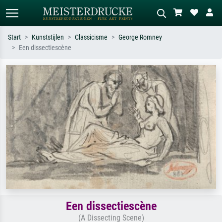
Start
Kunststijlen
Classicisme
George Romney
Een dissectiescène
Standaard zoeken
AI-beeldzoeker
Zoek op kunstenaar, titel of stijl – bijv.
Beschrijf de scène – bijv. groene
Monet, Sterrennacht, impressionisme,
weide, abstract met veel rood, donker
Hokusai-golf, naakt.
olieverfschilderij, staand naakt naast
een boom.
Een dissectiescène
(A Dissecting Scene)