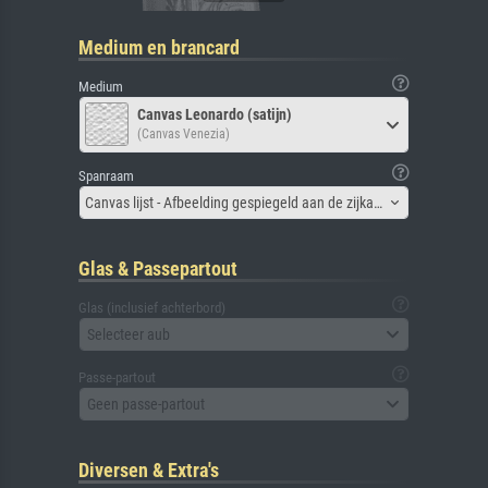
Medium en brancard
Medium
Canvas Leonardo (satijn)
(Canvas Venezia)
Spanraam
Canvas lijst - Afbeelding gespiegeld aan de zijkant
Glas & Passepartout
Glas (inclusief achterbord)
Selecteer aub
Passe-partout
Geen passe-partout
Diversen & Extra's