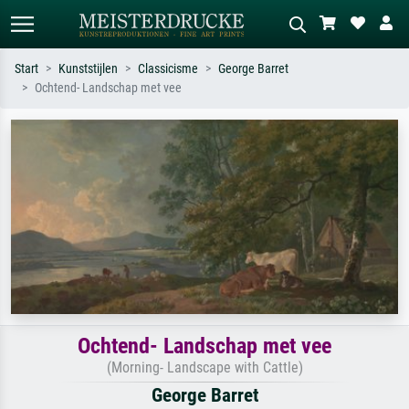
Start
Kunststijlen
Classicisme
George Barret
Ochtend- Landschap met vee
Standaard zoeken
AI-beeldzoeker
Zoek op kunstenaar, titel of stijl – bijv.
Beschrijf de scène – bijv. groene
Monet, Sterrennacht, impressionisme,
weide, abstract met veel rood, donker
Hokusai-golf, naakt.
olieverfschilderij, staand naakt naast
een boom.
Ochtend- Landschap met vee
(Morning- Landscape with Cattle)
George Barret