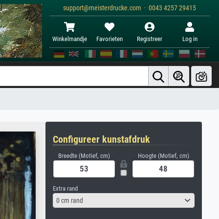
support@meisterdrucke.com · 0043 4257 29415
Winkelmandje
Favorieten
Registreer
Log in
Configureer kunstafdruk
Breedte (Motief, cm)
Hoogte (Motief, cm)
Extra rand
0 cm rand