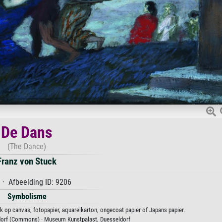
De Dans
(The Dance)
Franz von Stuck
· Afbeelding ID: 9206
Symbolisme
k op canvas, fotopapier, aquarelkarton, ongecoat papier of Japans papier.
orf (Commons) · Museum Kunstpalast, Duesseldorf