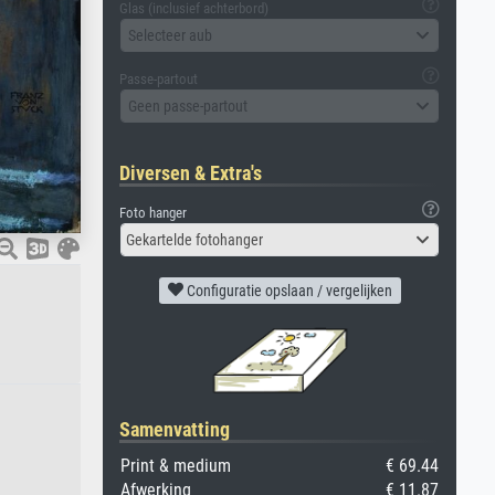
Glas (inclusief achterbord)
Selecteer aub
Passe-partout
Geen passe-partout
Diversen & Extra's
Foto hanger
Gekartelde fotohanger
Configuratie opslaan / vergelijken
Samenvatting
Print & medium
€ 69.44
Afwerking
€ 11.87