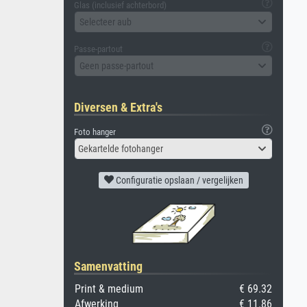
Glas (inclusief achterbord)
Selecteer aub
Passe-partout
Geen passe-partout
Diversen & Extra's
Foto hanger
Gekartelde fotohanger
Configuratie opslaan / vergelijken
Samenvatting
Print & medium
€ 69.32
Afwerking
€ 11.86