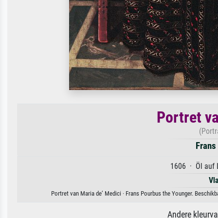
Portret v
(Portr
Frans
1606 · Öl auf 
Vl
Portret van Maria de’ Medici · Frans Pourbus the Younger. Beschikb
Andere kleurv