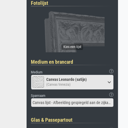
Fotolijst
Medium en brancard
Medium
Canvas Leonardo (satijn)
(Canvas Venezia)
Spanraam
Canvas lijst - Afbeelding gespiegeld aan de zijkant
Glas & Passepartout