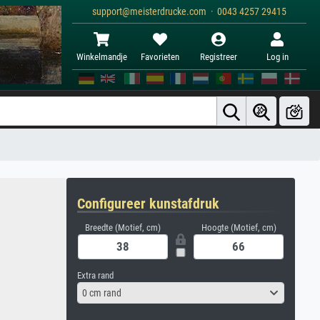
support@meisterdrucke.com · 0043 4257 29415
Winkelmandje
Favorieten
Registreer
Log in
Configureer kunstafdruk
Breedte (Motief, cm)
Hoogte (Motief, cm)
Extra rand
0 cm rand