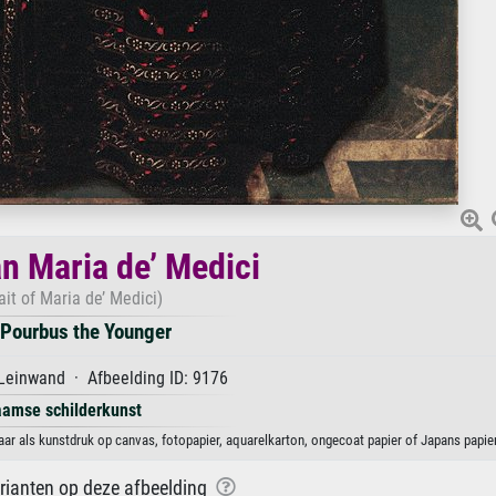
an Maria de’ Medici
ait of Maria de’ Medici)
 Pourbus the Younger
Leinwand · Afbeelding ID: 9176
aamse schilderkunst
aar als kunstdruk op canvas, fotopapier, aquarelkarton, ongecoat papier of Japans papier
arianten op deze afbeelding