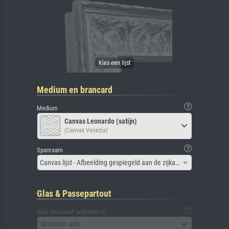
Medium en brancard
Medium
Canvas Leonardo (satijn)
(Canvas Venezia)
Spanraam
Canvas lijst - Afbeelding gespiegeld aan de zijkant
Glas & Passepartout
Glas (inclusief achterbord)
Selecteer aub