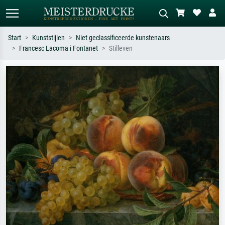
Start
Kunststijlen
Niet geclassificeerde kunstenaars
Francesc Lacoma i Fontanet
Stilleven
Standaard zoeken
AI-beeldzoeker
Zoek op kunstenaar, titel of stijl – bijv.
Beschrijf de scène – bijv. groene
Monet, Sterrennacht, impressionisme,
weide, abstract met veel rood, donker
Hokusai-golf, naakt.
olieverfschilderij, staand naakt naast
een boom.