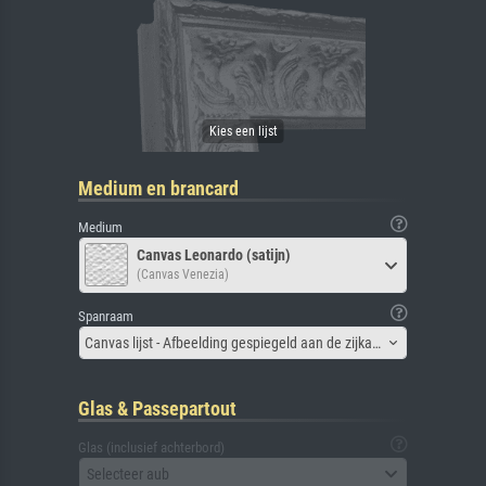
Medium en brancard
Medium
Canvas Leonardo (satijn)
(Canvas Venezia)
Spanraam
Canvas lijst - Afbeelding gespiegeld aan de zijkant
Glas & Passepartout
Glas (inclusief achterbord)
Selecteer aub