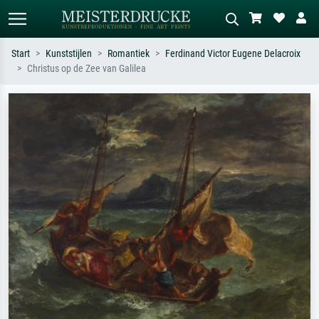
Start
Kunststijlen
Romantiek
Ferdinand Victor Eugene Delacroix
Christus op de Zee van Galilea
Standaard zoeken
AI-beeldzoeker
Zoek op kunstenaar, titel of stijl – bijv.
Beschrijf de scène – bijv. groene
Monet, Sterrennacht, impressionisme,
weide, abstract met veel rood, donker
Hokusai-golf, naakt.
olieverfschilderij, staand naakt naast
een boom.