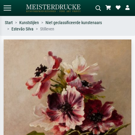
Start
Kunststijlen
Niet geclassificeerde kunstenaars
Estevão Silva
Stilleven
Standaard zoeken
AI-beeldzoeker
Zoek op kunstenaar, titel of stijl – bijv.
Beschrijf de scène – bijv. groene
Monet, Sterrennacht, impressionisme,
weide, abstract met veel rood, donker
Hokusai-golf, naakt.
olieverfschilderij, staand naakt naast
een boom.