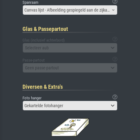
Spanraam
Canvas lijst - Afbeelding gespiegeld aan de zijkant
Glas & Passepartout
Glas (inclusief achterbord)
Selecteer aub
Passe-partout
Geen passe-partout
Diversen & Extra's
Foto hanger
Gekartelde fotohanger