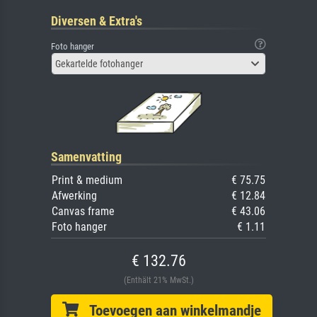
Diversen & Extra's
Foto hanger
Gekartelde fotohanger
Samenvatting
Print & medium
€ 75.75
Afwerking
€ 12.84
Canvas frame
€ 43.06
Foto hanger
€ 1.11
€ 132.76
(Enthält 21% MwSt.)
Toevoegen aan winkelmandje