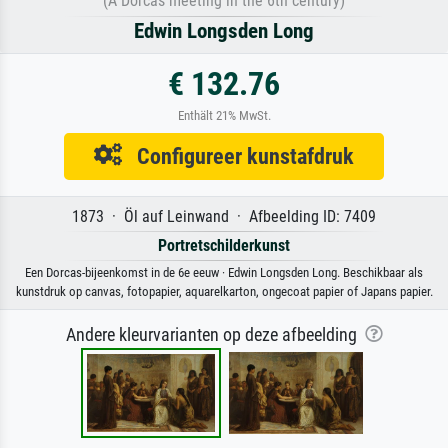
(A Dorcas meeting in the 6th century)
Edwin Longsden Long
€ 132.76
Enthält 21% MwSt.
Configureer kunstafdruk
1873 · Öl auf Leinwand · Afbeelding ID: 7409
Portretschilderkunst
Een Dorcas-bijeenkomst in de 6e eeuw · Edwin Longsden Long. Beschikbaar als
kunstdruk op canvas, fotopapier, aquarelkarton, ongecoat papier of Japans papier.
Andere kleurvarianten op deze afbeelding