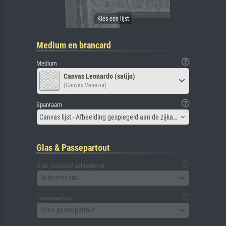
Medium en brancard
Medium
Canvas Leonardo (satijn)
(Canvas Venezia)
Spanraam
Canvas lijst - Afbeelding gespiegeld aan de zijkant
Glas & Passepartout
Glas (inclusief achterbord)
Selecteer aub
Passe-partout
Geen passe-partout