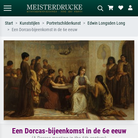
Start
Kunststijlen
Portretschilderkunst
Edwin Longsden Long
Een Dorcas-bijeenkomst in de 6e eeuw
Standaard zoeken
AI-beeldzoeker
Zoek op kunstenaar, titel of stijl – bijv.
Beschrijf de scène – bijv. groene
Monet, Sterrennacht, impressionisme,
weide, abstract met veel rood, donker
Hokusai-golf, naakt.
olieverfschilderij, staand naakt naast
een boom.
Een Dorcas-bijeenkomst in de 6e eeuw