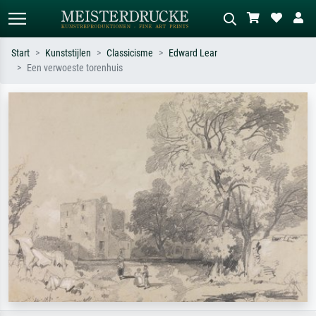
Start
Kunststijlen
Classicisme
Edward Lear
Een verwoeste torenhuis
Standaard zoeken
AI-beeldzoeker
Zoek op kunstenaar, titel of stijl – bijv.
Beschrijf de scène – bijv. groene
Monet, Sterrennacht, impressionisme,
weide, abstract met veel rood, donker
Hokusai-golf, naakt.
olieverfschilderij, staand naakt naast
een boom.