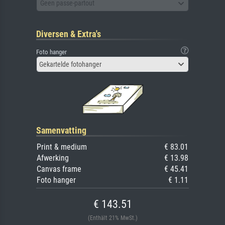
Geen passe-partout
Diversen & Extra's
Foto hanger
Gekartelde fotohanger
Samenvatting
Print & medium
€ 83.01
Afwerking
€ 13.98
Canvas frame
€ 45.41
Foto hanger
€ 1.11
€ 143.51
(Enthält 21% MwSt.)