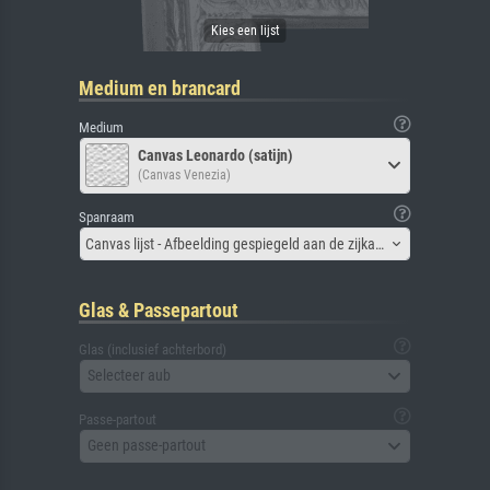
Medium en brancard
Medium
Canvas Leonardo (satijn)
(Canvas Venezia)
Spanraam
Canvas lijst - Afbeelding gespiegeld aan de zijkant
Glas & Passepartout
Glas (inclusief achterbord)
Selecteer aub
Passe-partout
Geen passe-partout