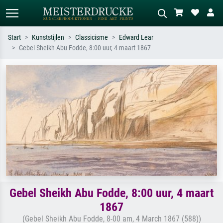
Start
Kunststijlen
Classicisme
Edward Lear
Gebel Sheikh Abu Fodde, 8:00 uur, 4 maart 1867
Standaard zoeken
AI-beeldzoeker
Zoek op kunstenaar, titel of stijl – bijv.
Beschrijf de scène – bijv. groene
Monet, Sterrennacht, impressionisme,
weide, abstract met veel rood, donker
Hokusai-golf, naakt.
olieverfschilderij, staand naakt naast
een boom.
Gebel Sheikh Abu Fodde, 8:00 uur, 4 maart
1867
(Gebel Sheikh Abu Fodde, 8-00 am, 4 March 1867 (588))