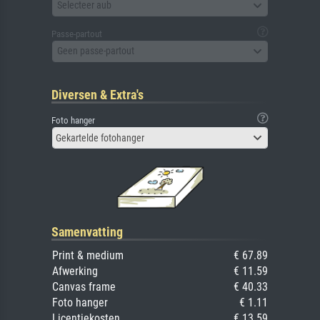
Selecteer aub
Passe-partout
Geen passe-partout
Diversen & Extra's
Foto hanger
Gekartelde fotohanger
Samenvatting
Print & medium
€ 67.89
Afwerking
€ 11.59
Canvas frame
€ 40.33
Foto hanger
€ 1.11
Licentiekosten
€ 13.59