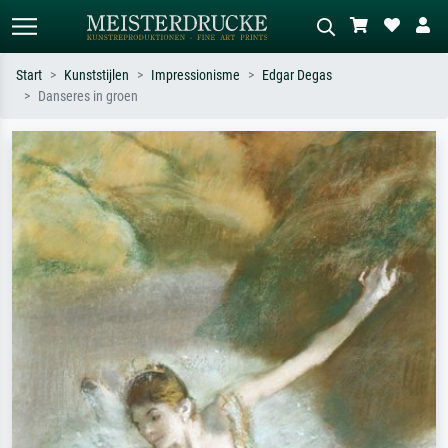
Start
Kunststijlen
Impressionisme
Edgar Degas
Danseres in groen
Standaard zoeken
AI-beeldzoeker
Zoek op kunstenaar, titel of stijl – bijv.
Beschrijf de scène – bijv. groene
Monet, Sterrennacht, impressionisme,
weide, abstract met veel rood, donker
Hokusai-golf, naakt.
olieverfschilderij, staand naakt naast
een boom.