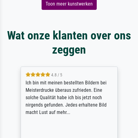
Toon meer kunstwerken
Wat onze klanten over ons
zeggen
5 / 5
Rundum positive Erfahrung. Die Ausführung
des Auftrags hat eine Weile gedauert, die
angekündigte Lieferzeit wurde aber
letztlich sogar etwas unterschritten. Die
Qualität des Papiers und des Drucks
(Farben, Details usw.) ist nicht nur gut,
sondern hervorragend. Selbst ein Druck ist
damit ein Kunstwerk im eigenen Sinne.