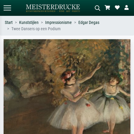
Start
Kunststijlen
Impressionisme
Edgar Degas
Twee Dansers op een Podium
Standaard zoeken
AI-beeldzoeker
Zoek op kunstenaar, titel of stijl – bijv.
Beschrijf de scène – bijv. groene
Monet, Sterrennacht, impressionisme,
weide, abstract met veel rood, donker
Hokusai-golf, naakt.
olieverfschilderij, staand naakt naast
een boom.