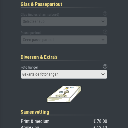
Glas & Passepartout
Glas (inclusief achterbord)
Selecteer aub
Passe-partout
Geen passe-partout
Diversen & Extra's
Foto hanger
Gekartelde fotohanger
Samenvatting
Print & medium
€ 78.00
Afwerking
€ 13.13