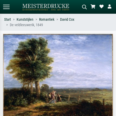
Start
Kunststijlen
Romantiek
David Cox
De veldleeuwerik, 1849
Standaard zoeken
AI-beeldzoeker
Zoek op kunstenaar, titel of stijl – bijv.
Beschrijf de scène – bijv. groene
Monet, Sterrennacht, impressionisme,
weide, abstract met veel rood, donker
Hokusai-golf, naakt.
olieverfschilderij, staand naakt naast
een boom.