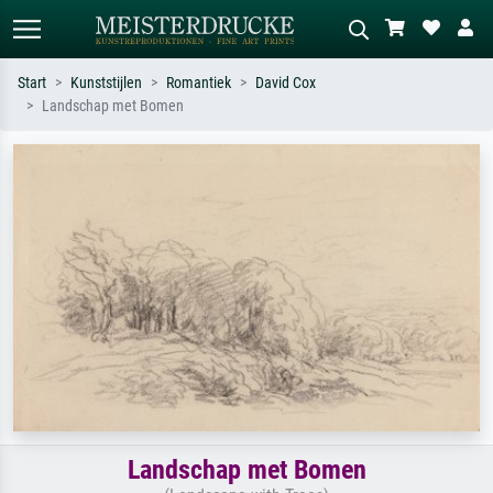
Start
Kunststijlen
Romantiek
David Cox
Landschap met Bomen
Standaard zoeken
AI-beeldzoeker
Zoek op kunstenaar, titel of stijl – bijv.
Beschrijf de scène – bijv. groene
Monet, Sterrennacht, impressionisme,
weide, abstract met veel rood, donker
Hokusai-golf, naakt.
olieverfschilderij, staand naakt naast
een boom.
Landschap met Bomen