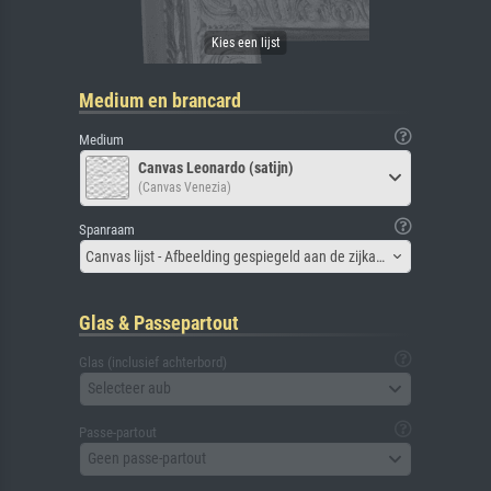
Medium en brancard
Medium
Canvas Leonardo (satijn)
(Canvas Venezia)
Spanraam
Canvas lijst - Afbeelding gespiegeld aan de zijkant
Glas & Passepartout
Glas (inclusief achterbord)
Selecteer aub
Passe-partout
Geen passe-partout