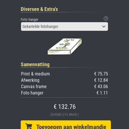
Diversen & Extra's
Foto hanger
Gekartelde fotohanger
Samenvatting
Print & medium
€ 75.75
Afwerking
€ 12.84
Canvas frame
€ 43.06
Foto hanger
€ 1.11
€ 132.76
(Enthält 21% MwSt.)
Toevoegen aan winkelmandje