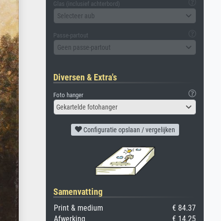
Glas (inclusief achterbord)
Selecteer aub
Passe-partout
Geen passe-partout
Diversen & Extra's
Foto hanger
Gekartelde fotohanger
Configuratie opslaan / vergelijken
Samenvatting
Print & medium
€ 84.37
Afwerking
€ 14.25