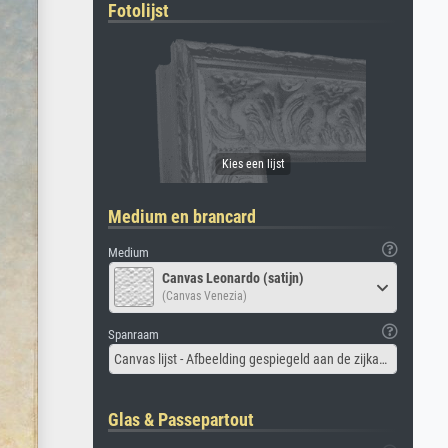
Fotolijst
Medium en brancard
Medium
Canvas Leonardo (satijn)
(Canvas Venezia)
Spanraam
Canvas lijst - Afbeelding gespiegeld aan de zijkant
Glas & Passepartout