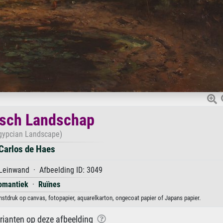
isch Landschap
gypcian Landscape)
Carlos de Haes
Leinwand · Afbeelding ID: 3049
omantiek
·
Ruïnes
stdruk op canvas, fotopapier, aquarelkarton, ongecoat papier of Japans papier.
arianten op deze afbeelding