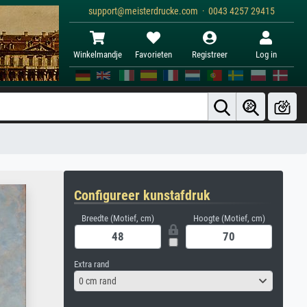
support@meisterdrucke.com · 0043 4257 29415
Winkelmandje
Favorieten
Registreer
Log in
Configureer kunstafdruk
Breedte (Motief, cm)
Hoogte (Motief, cm)
Extra rand
0 cm rand