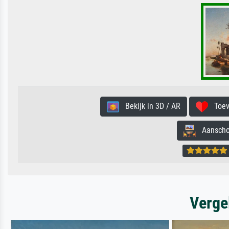
Bekijk in 3D / AR
Toevo
Aanschouw
Verge