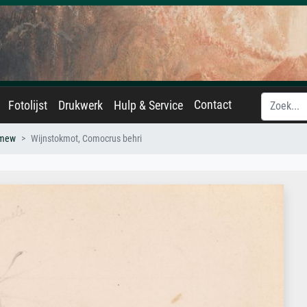
Contact
Fotolijst
Drukwerk
Hulp & Service
omew
Wijnstokmot, Comocrus behri