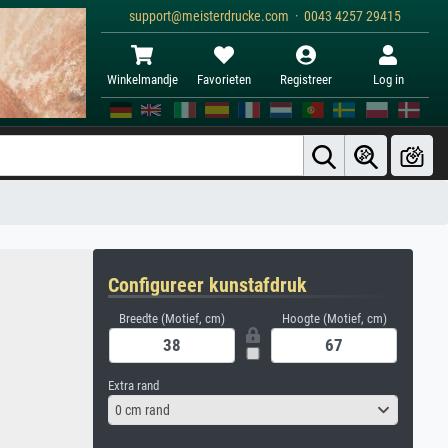
support@meisterdrucke.com · 0043 4257 29415
Winkelmandje
Favorieten
Registreer
Log in
Configureer kunstafdruk
Breedte (Motief, cm)
Hoogte (Motief, cm)
Extra rand
0 cm rand