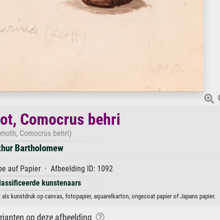
ot, Comocrus behri
 moth, Comocrus behri)
thur Bartholomew
e auf Papier · Afbeelding ID: 1092
lassificeerde kunstenaars
ls kunstdruk op canvas, fotopapier, aquarelkarton, ongecoat papier of Japans papier.
arianten op deze afbeelding