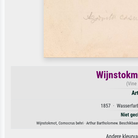
Wijnstokm
(Vine
Ar
1857 · Wasserfarb
Niet gec
Wijnstokmot, Comocrus behri · Arthur Bartholomew. Beschikbaar a
Andere kleurv