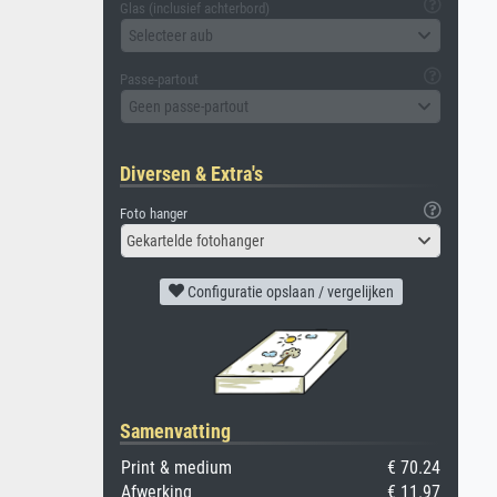
Glas (inclusief achterbord)
Selecteer aub
Passe-partout
Geen passe-partout
Diversen & Extra's
Foto hanger
Gekartelde fotohanger
Configuratie opslaan / vergelijken
Samenvatting
Print & medium
€ 70.24
Afwerking
€ 11.97