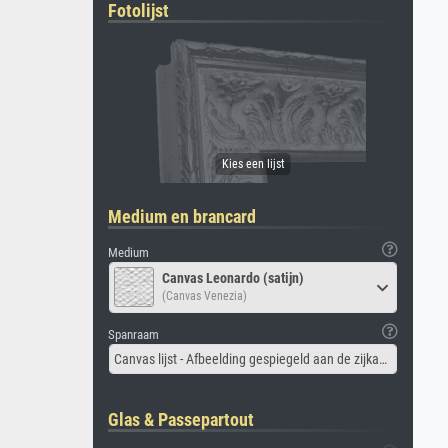
Fotolijst
Medium en brancard
Medium
Canvas Leonardo (satijn)
(Canvas Venezia)
Spanraam
Canvas lijst - Afbeelding gespiegeld aan de zijkant
Glas & Passepartout