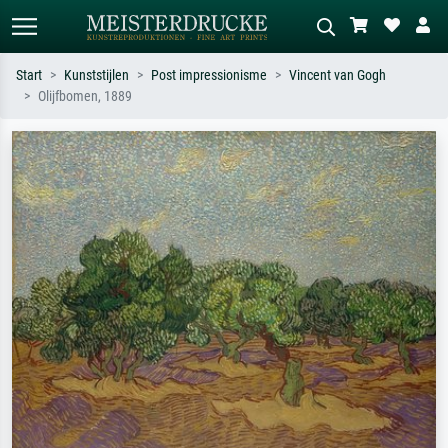
Start
Kunststijlen
Post impressionisme
Vincent van Gogh
Olijfbomen, 1889
Standaard zoeken
AI-beeldzoeker
Zoek op kunstenaar, titel of stijl – bijv.
Beschrijf de scène – bijv. groene
Monet, Sterrennacht, impressionisme,
weide, abstract met veel rood, donker
Hokusai-golf, naakt.
olieverfschilderij, staand naakt naast
een boom.