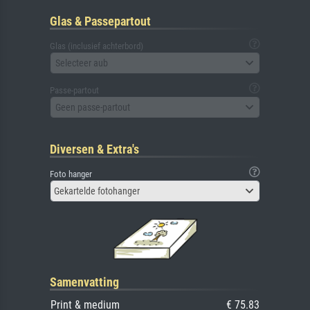
Glas & Passepartout
Glas (inclusief achterbord)
Selecteer aub
Passe-partout
Geen passe-partout
Diversen & Extra's
Foto hanger
Gekartelde fotohanger
Samenvatting
Print & medium
€ 75.83