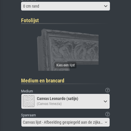
0 cm rand
Fotolijst
Medium en brancard
Medium
Canvas Leonardo (satijn)
(Canvas Venezia)
Spanraam
Canvas lijst - Afbeelding gespiegeld aan de zijkant