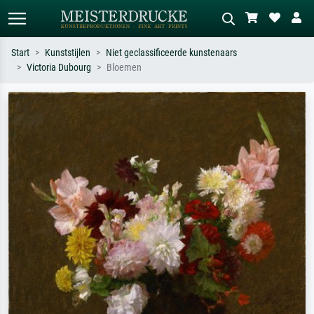
Start
Kunststijlen
Niet geclassificeerde kunstenaars
Victoria Dubourg
Bloemen
Standaard zoeken
AI-beeldzoeker
Zoek op kunstenaar, titel of stijl – bijv.
Beschrijf de scène – bijv. groene
Monet, Sterrennacht, impressionisme,
weide, abstract met veel rood, donker
Hokusai-golf, naakt.
olieverfschilderij, staand naakt naast
een boom.