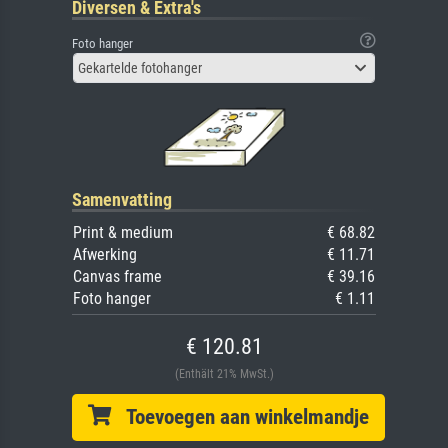
Diversen & Extra's
Foto hanger
Gekartelde fotohanger
Samenvatting
Print & medium
€ 68.82
Afwerking
€ 11.71
Canvas frame
€ 39.16
Foto hanger
€ 1.11
€ 120.81
(Enthält 21% MwSt.)
Toevoegen aan winkelmandje