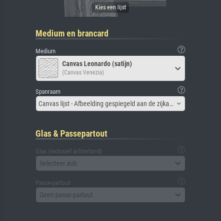
Medium en brancard
Medium
Canvas Leonardo (satijn)
(Canvas Venezia)
Spanraam
Canvas lijst - Afbeelding gespiegeld aan de zijkant
Glas & Passepartout
Glas (inclusief achterbord)
Selecteer aub
Passe-partout
Geen passe-partout