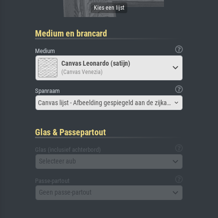
Medium en brancard
Medium
Canvas Leonardo (satijn)
(Canvas Venezia)
Spanraam
Canvas lijst - Afbeelding gespiegeld aan de zijkant
Glas & Passepartout
Glas (inclusief achterbord)
Selecteer aub
Passe-partout
Geen passe-partout