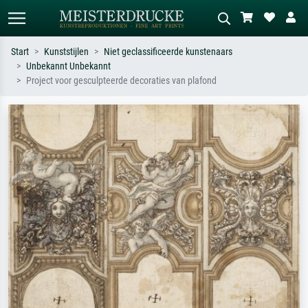
Start
Kunststijlen
Niet geclassificeerde kunstenaars
Unbekannt Unbekannt
Standaard zoeken
AI-beeldzoeker
Project voor gesculpteerde decoraties van plafond
Zoek op kunstenaar, titel of stijl – bijv.
Beschrijf de scène – bijv. groene
Monet, Sterrennacht, impressionisme,
weide, abstract met veel rood, donker
Hokusai-golf, naakt.
olieverfschilderij, staand naakt naast
een boom.