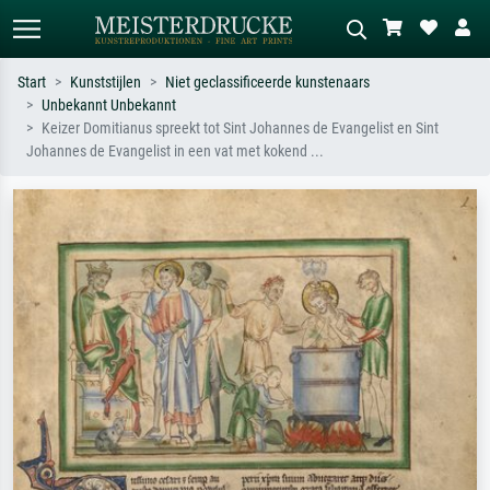
Start
Kunststijlen
Niet geclassificeerde kunstenaars
Unbekannt Unbekannt
Standaard zoeken
AI-beeldzoeker
Keizer Domitianus spreekt tot Sint Johannes de Evangelist en Sint
Johannes de Evangelist in een vat met kokend ...
Zoek op kunstenaar, titel of stijl – bijv.
Beschrijf de scène – bijv. groene
Monet, Sterrennacht, impressionisme,
weide, abstract met veel rood, donker
Hokusai-golf, naakt.
olieverfschilderij, staand naakt naast
een boom.