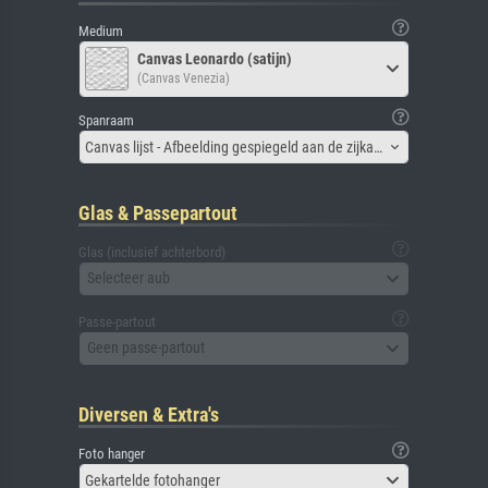
Medium
Canvas Leonardo (satijn)
(Canvas Venezia)
Spanraam
Canvas lijst - Afbeelding gespiegeld aan de zijkant
Glas & Passepartout
Glas (inclusief achterbord)
Selecteer aub
Passe-partout
Geen passe-partout
Diversen & Extra's
Foto hanger
Gekartelde fotohanger