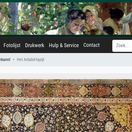
Contact
Fotolijst
Drukwerk
Hulp & Service
ekannt
Het Ardabil-tapijt