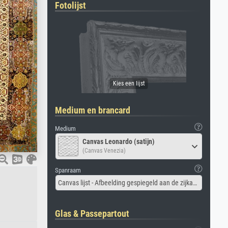
Fotolijst
Medium en brancard
Medium
Canvas Leonardo (satijn)
(Canvas Venezia)
Spanraam
Canvas lijst - Afbeelding gespiegeld aan de zijkant
Glas & Passepartout