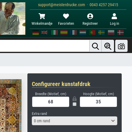
support@meisterdrucke.com · 0043 4257 29415
Winkelmandje
Favorieten
Registreer
Log in
Configureer kunstafdruk
Breedte (Motief, cm)
Hoogte (Motief, cm)
Extra rand
0 cm rand