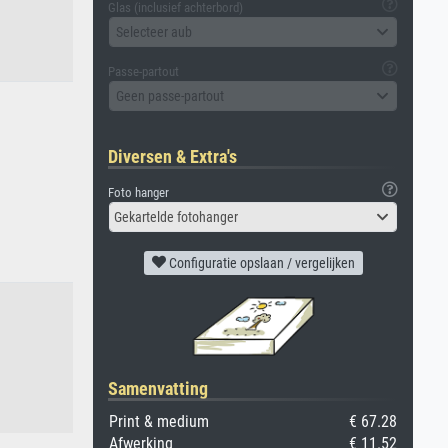
Glas (inclusief achterbord)
Selecteer aub
Passe-partout
Geen passe-partout
Diversen & Extra's
Foto hanger
Gekartelde fotohanger
Configuratie opslaan / vergelijken
Samenvatting
Print & medium
€ 67.28
Afwerking
€ 11.52