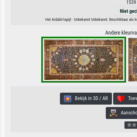
1539 
Niet gec
Het Ardabil-tapijt · Unbekannt Unbekannt. Beschikbaar als 
Andere kleurv
Bekijk in 3D / AR
Toevo
Aanschouw