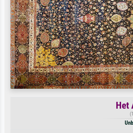
Het 
(
Unb