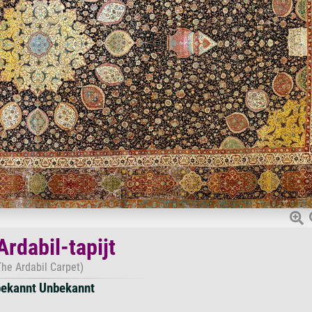
Ardabil-tapijt
The Ardabil Carpet)
ekannt Unbekannt