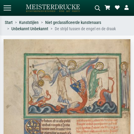
Start
Kunststijlen
Niet geclassificeerde kunstenaars
Unbekannt Unbekannt
De strijd tussen de engel en de draak
Standaard zoeken
AI-beeldzoeker
Zoek op kunstenaar, titel of stijl – bijv.
Beschrijf de scène – bijv. groene
Monet, Sterrennacht, impressionisme,
weide, abstract met veel rood, donker
Hokusai-golf, naakt.
olieverfschilderij, staand naakt naast
een boom.