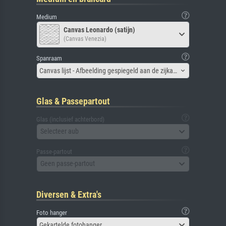
Medium
Canvas Leonardo (satijn)
(Canvas Venezia)
Spanraam
Canvas lijst - Afbeelding gespiegeld aan de zijkant
Glas & Passepartout
Glas (inclusief achterbord)
Selecteer aub
Passe-partout
Geen passe-partout
Diversen & Extra's
Foto hanger
Gekartelde fotohanger