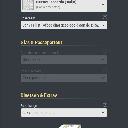
Canvas Leonardo (satijn)
(Canvas Venezia)
Spanraam
Canvas lijst - Afbeelding gespiegeld aan de zijkant
Glas & Passepartout
Glas (inclusief achterbord)
Selecteer aub
Passe-partout
Geen passe-partout
Diversen & Extra's
Foto hanger
Gekartelde fotohanger