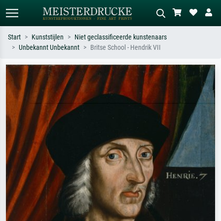
Start
Kunststijlen
Niet geclassificeerde kunstenaars
Unbekannt Unbekannt
Britse School - Hendrik VII
Standaard zoeken
AI-beeldzoeker
Zoek op kunstenaar, titel of stijl – bijv.
Beschrijf de scène – bijv. groene
Monet, Sterrennacht, impressionisme,
weide, abstract met veel rood, donker
Hokusai-golf, naakt.
olieverfschilderij, staand naakt naast
een boom.