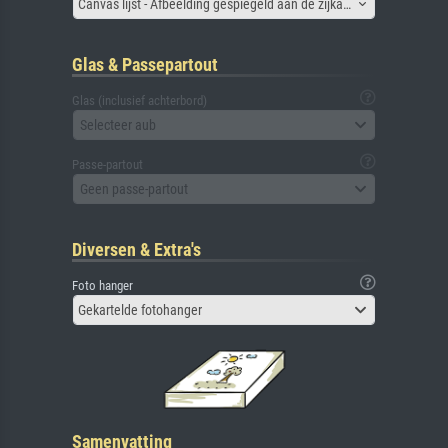
Canvas lijst - Afbeelding gespiegeld aan de zijkant
Glas & Passepartout
Glas (inclusief achterbord)
Selecteer aub
Passe-partout
Geen passe-partout
Diversen & Extra's
Foto hanger
Gekartelde fotohanger
Samenvatting