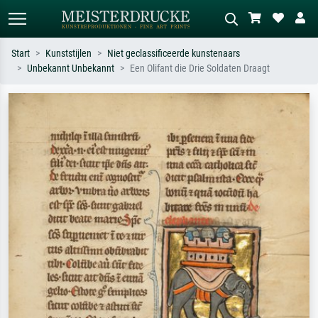
Start
Kunststijlen
Niet geclassificeerde kunstenaars
Unbekannt Unbekannt
Een Olifant die Drie Soldaten Draagt
Standaard zoeken
AI-beeldzoeker
Zoek op kunstenaar, titel of stijl – bijv.
Beschrijf de scène – bijv. groene
Monet, Sterrennacht, impressionisme,
weide, abstract met veel rood, donker
Hokusai-golf, naakt.
olieverfschilderij, staand naakt naast
een boom.