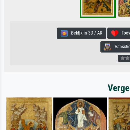
Bekijk in 3D / AR
Toevo
Aanschouw
Verge