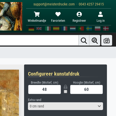
support@meisterdrucke.com · 0043 4257 29415
Winkelmandje
Favorieten
Registreer
Log in
Configureer kunstafdruk
Breedte (Motief, cm)
Hoogte (Motief, cm)
Extra rand
0 cm rand