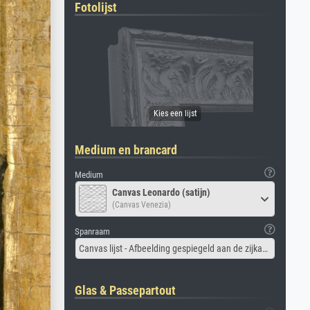
Fotolijst
Medium en brancard
Medium
Canvas Leonardo (satijn)
(Canvas Venezia)
Spanraam
Canvas lijst - Afbeelding gespiegeld aan de zijkant
Glas & Passepartout