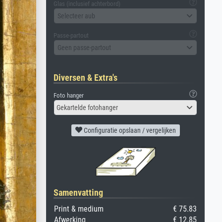
Glas (inclusief achterbord)
Selecteer aub
Passe-partout
Geen passe-partout
Diversen & Extra's
Foto hanger
Gekartelde fotohanger
Configuratie opslaan / vergelijken
Samenvatting
Print & medium
€ 75.83
Afwerking
€ 12.85