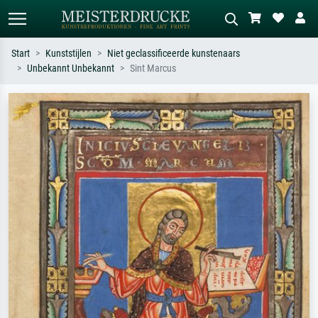
Start
Kunststijlen
Niet geclassificeerde kunstenaars
Unbekannt Unbekannt
Sint Marcus
Standaard zoeken
AI-beeldzoeker
Zoek op kunstenaar, titel of stijl – bijv.
Beschrijf de scène – bijv. groene
Monet, Sterrennacht, impressionisme,
weide, abstract met veel rood, donker
Hokusai-golf, naakt.
olieverfschilderij, staand naakt naast
een boom.