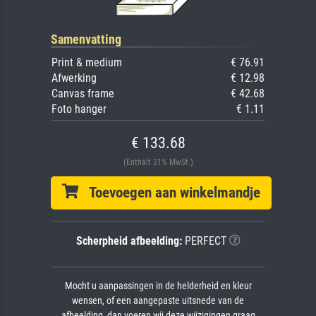
Samenvatting
Print & medium
€ 76.91
Afwerking
€ 12.98
Canvas frame
€ 42.68
Foto hanger
€ 1.11
€ 133.68
(Enthält 21% MwSt.)
Toevoegen aan winkelmandje
Scherpheid afbeelding:
PERFECT
Mocht u aanpassingen in de helderheid en kleur
wensen, of een aangepaste uitsnede van de
afbeelding, dan voeren wij deze wijzigingen graag