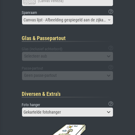
(Canvas Venezia)
Spanraam
Canvas lijst - Afbeelding gespiegeld aan de zijkant
Glas & Passepartout
Glas (inclusief achterbord)
Selecteer aub
Passe-partout
Geen passe-partout
Diversen & Extra's
Foto hanger
Gekartelde fotohanger