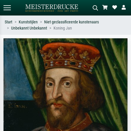
Start
Kunststijlen
Niet geclassificeerde kunstenaars
Unbekannt Unbekannt
Koning Jan
Standaard zoeken
AI-beeldzoeker
Zoek op kunstenaar, titel of stijl – bijv.
Beschrijf de scène – bijv. groene
Monet, Sterrennacht, impressionisme,
weide, abstract met veel rood, donker
Hokusai-golf, naakt.
olieverfschilderij, staand naakt naast
een boom.