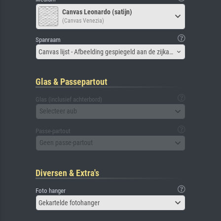
Canvas Leonardo (satijn)
(Canvas Venezia)
Spanraam
Canvas lijst - Afbeelding gespiegeld aan de zijkant
Glas & Passepartout
Glas (inclusief achterbord)
Selecteer aub
Passe-partout
Geen passe-partout
Diversen & Extra's
Foto hanger
Gekartelde fotohanger