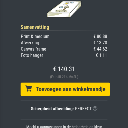
Samenvatting
Print & medium
€ 80.88
Afwerking
€ 13.70
Canvas frame
€ 44.62
Foto hanger
€ 1.11
€ 140.31
(Enthält 21% MwSt.)
Toevoegen aan winkelmandje
Scherpheid afbeelding:
PERFECT
Mocht u aanpassingen in de helderheid en kleur