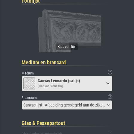
Fotolijst
Medium en brancard
Medium
Canvas Leonardo (satijn)
(Canvas Venezia)
Spanraam
Canvas lijst - Afbeelding gespiegeld aan de zijkant
Glas & Passepartout
Glas (inclusief achterbord)