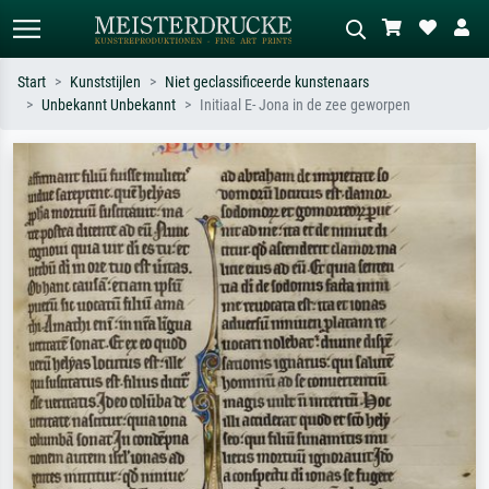
Start
Kunststijlen
Niet geclassificeerde kunstenaars
Unbekannt Unbekannt
Initiaal E- Jona in de zee geworpen
Standaard zoeken
AI-beeldzoeker
Zoek op kunstenaar, titel of stijl – bijv.
Beschrijf de scène – bijv. groene
Monet, Sterrennacht, impressionisme,
weide, abstract met veel rood, donker
Hokusai-golf, naakt.
olieverfschilderij, staand naakt naast
een boom.