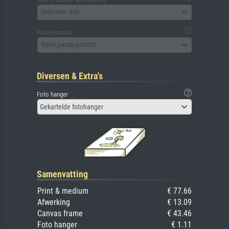
Selecteer aub
Passe-partout
Geen passe-partout
Diversen & Extra's
Foto hanger
Gekartelde fotohanger
Samenvatting
Print & medium
€ 77.66
Afwerking
€ 13.09
Canvas frame
€ 43.46
Foto hanger
€ 1.11