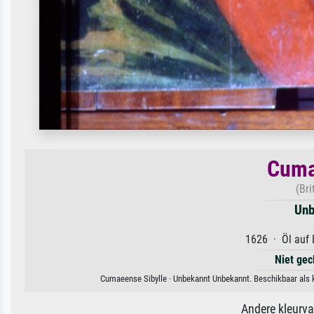
Cuma
(Bri
Unb
1626 · Öl auf 
Niet gec
Cumaeense Sibylle · Unbekannt Unbekannt. Beschikbaar als k
Andere kleurv