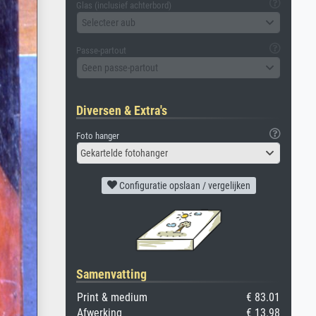
Glas (inclusief achterbord)
Selecteer aub
Passe-partout
Geen passe-partout
Diversen & Extra's
Foto hanger
Gekartelde fotohanger
Configuratie opslaan / vergelijken
Samenvatting
Print & medium
€ 83.01
Afwerking
€ 13.98