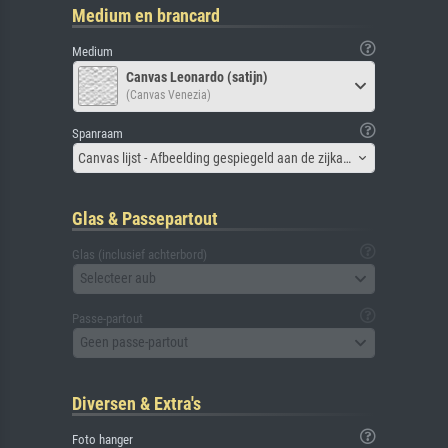
Medium en brancard
Medium
Canvas Leonardo (satijn)
(Canvas Venezia)
Spanraam
Canvas lijst - Afbeelding gespiegeld aan de zijkant
Glas & Passepartout
Glas (inclusief achterbord)
Selecteer aub
Passe-partout
Geen passe-partout
Diversen & Extra's
Foto hanger