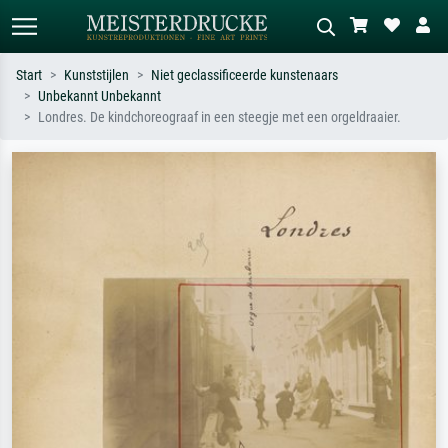
Start
Kunststijlen
Niet geclassificeerde kunstenaars
Unbekannt Unbekannt
Standaard zoeken
AI-beeldzoeker
Londres. De kindchoreograaf in een steegje met een orgeldraaier.
Zoek op kunstenaar, titel of stijl – bijv.
Beschrijf de scène – bijv. groene
Monet, Sterrennacht, impressionisme,
weide, abstract met veel rood, donker
Hokusai-golf, naakt.
olieverfschilderij, staand naakt naast
een boom.