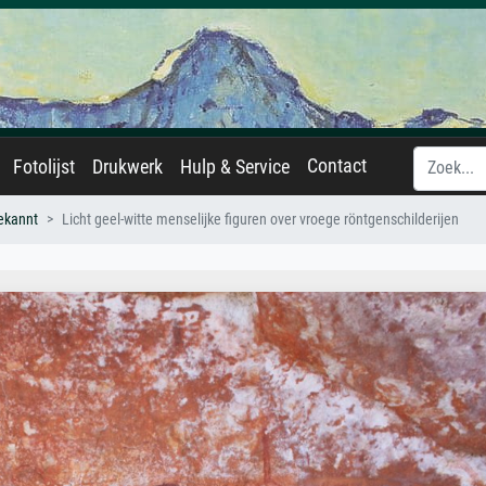
Contact
Fotolijst
Drukwerk
Hulp & Service
ekannt
Licht geel-witte menselijke figuren over vroege röntgenschilderijen