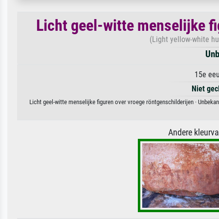
Licht geel-witte menselijke f
(Light yellow-white hu
Unb
15e eeu
Niet gec
Licht geel-witte menselijke figuren over vroege röntgenschilderijen · Unbek
Andere kleurv