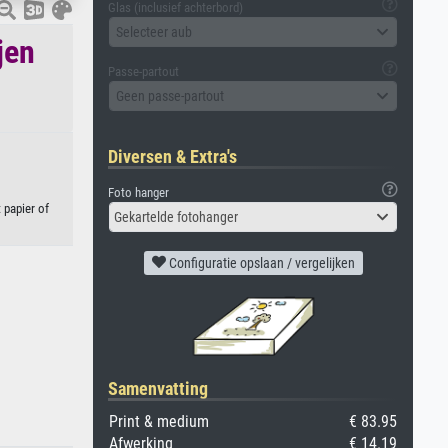
Glas (inclusief achterbord)
Selecteer aub
jen
Passe-partout
Geen passe-partout
Diversen & Extra's
Foto hanger
 papier of
Gekartelde fotohanger
Configuratie opslaan / vergelijken
Samenvatting
Print & medium
€ 83.95
Afwerking
€ 14.19