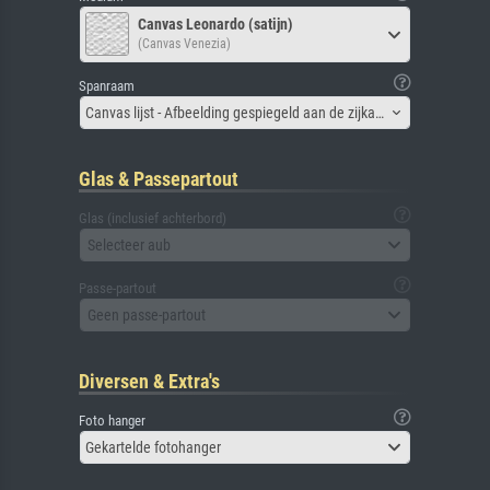
Canvas Leonardo (satijn)
(Canvas Venezia)
Spanraam
Canvas lijst - Afbeelding gespiegeld aan de zijkant
Glas & Passepartout
Glas (inclusief achterbord)
Selecteer aub
Passe-partout
Geen passe-partout
Diversen & Extra's
Foto hanger
Gekartelde fotohanger