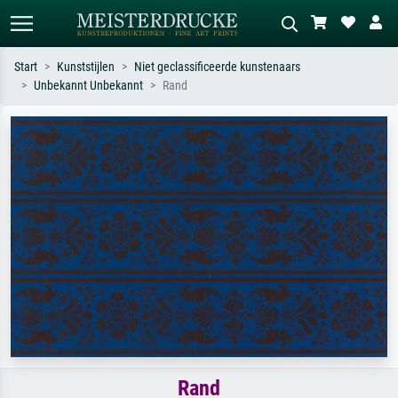
Start
Kunststijlen
Niet geclassificeerde kunstenaars
Unbekannt Unbekannt
Rand
Standaard zoeken
AI-beeldzoeker
Zoek op kunstenaar, titel of stijl – bijv.
Beschrijf de scène – bijv. groene
Monet, Sterrennacht, impressionisme,
weide, abstract met veel rood, donker
Hokusai-golf, naakt.
olieverfschilderij, staand naakt naast
een boom.
Rand