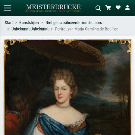
Start
Kunststijlen
Niet geclassificeerde kunstenaars
Unbekannt Unbekannt
Portret van Maria Carolina de Bouillon
Standaard zoeken
AI-beeldzoeker
Zoek op kunstenaar, titel of stijl – bijv.
Beschrijf de scène – bijv. groene
Monet, Sterrennacht, impressionisme,
weide, abstract met veel rood, donker
Hokusai-golf, naakt.
olieverfschilderij, staand naakt naast
een boom.