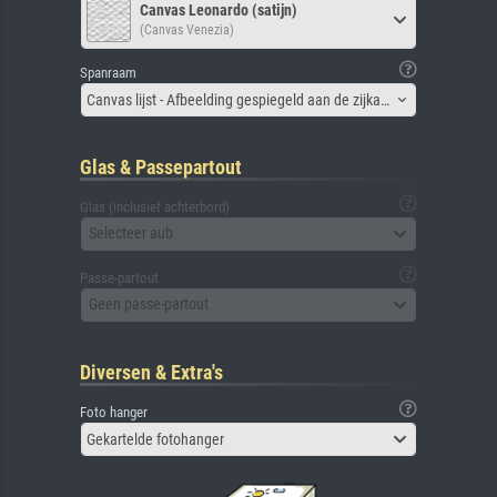
Canvas Leonardo (satijn)
(Canvas Venezia)
Spanraam
Canvas lijst - Afbeelding gespiegeld aan de zijkant
Glas & Passepartout
Glas (inclusief achterbord)
Selecteer aub
Passe-partout
Geen passe-partout
Diversen & Extra's
Foto hanger
Gekartelde fotohanger