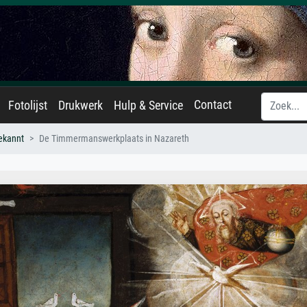
Contact
Fotolijst
Drukwerk
Hulp & Service
ekannt
De Timmermanswerkplaats in Nazareth