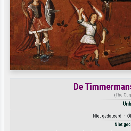
De Timmermans
(The Car
Unb
Niet gedateerd · Öl
Niet gec