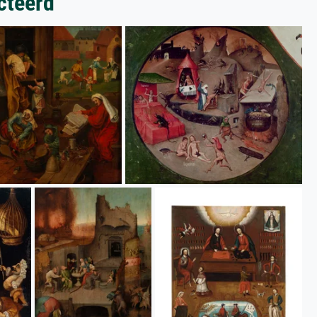
cteerd