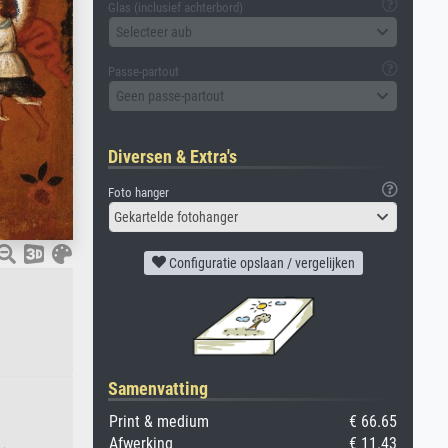
Glas (inclusief achterbord)
Selecteer aub
Passe-partout
Geen passe-partout
Diversen & Extra's
Foto hanger
Gekartelde fotohanger
Configuratie opslaan / vergelijken
Samenvatting
Print & medium
€ 66.65
Afwerking
€ 11.43