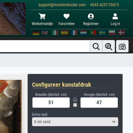
support@meisterdrucke.com · 0043 4257 29415
Winkelmandje
Favorieten
Registreer
Log in
Configureer kunstafdruk
Breedte (Motief, cm)
Hoogte (Motief, cm)
Extra rand
0 cm rand