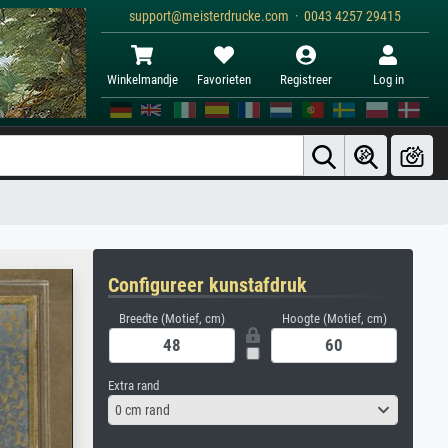
support@meisterdrucke.com · 0043 4257 29415
Winkelmandje
Favorieten
Registreer
Log in
Configureer kunstafdruk
Breedte (Motief, cm)
Hoogte (Motief, cm)
Extra rand
0 cm rand