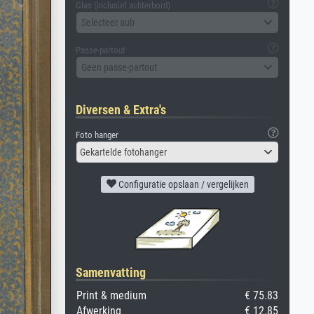
Glas (inclusief achterbord)
Selecteer aub
Passe-partout
Geen passe-partout
Diversen & Extra's
Foto hanger
Gekartelde fotohanger
Configuratie opslaan / vergelijken
Samenvatting
Print & medium
€ 75.83
Afwerking
€ 12.85