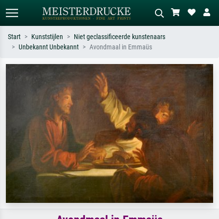
Start
Kunststijlen
Niet geclassificeerde kunstenaars
Unbekannt Unbekannt
Avondmaal in Emmaüs
Standaard zoeken
AI-beeldzoeker
Zoek op kunstenaar, titel of stijl – bijv.
Beschrijf de scène – bijv. groene
Monet, Sterrennacht, impressionisme,
weide, abstract met veel rood, donker
Hokusai-golf, naakt.
olieverfschilderij, staand naakt naast
een boom.