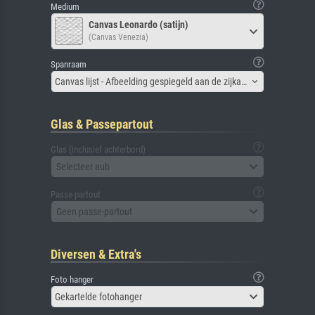
Medium
Canvas Leonardo (satijn)
(Canvas Venezia)
Spanraam
Canvas lijst - Afbeelding gespiegeld aan de zijkant
Glas & Passepartout
Glas (inclusief achterbord)
Selecteer aub
Passe-partout
Geen passe-partout
Diversen & Extra's
Foto hanger
Gekartelde fotohanger