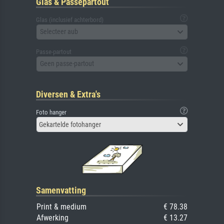
Glas & Passepartout
Glas (inclusief achterbord)
Selecteer aub
Passe-partout
Geen passe-partout
Diversen & Extra's
Foto hanger
Gekartelde fotohanger
Samenvatting
Print & medium
€ 78.38
Afwerking
€ 13.27