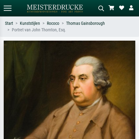
Start
Kunststijlen
Rococo
Thomas Gainsborough
Portret van John Thornton, Esq.
Standaard zoeken
AI-beeldzoeker
Zoek op kunstenaar, titel of stijl – bijv.
Beschrijf de scène – bijv. groene
Monet, Sterrennacht, impressionisme,
weide, abstract met veel rood, donker
Hokusai-golf, naakt.
olieverfschilderij, staand naakt naast
een boom.