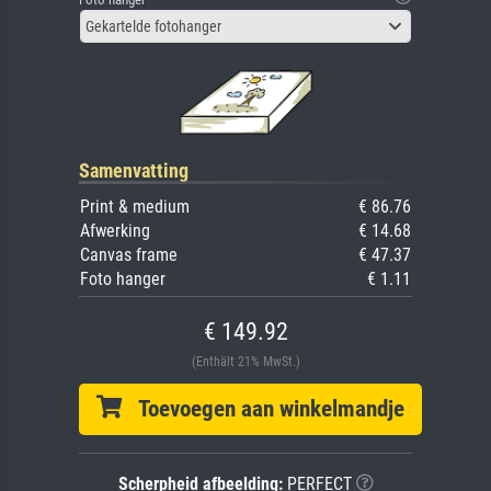
Gekartelde fotohanger
Samenvatting
Print & medium
€ 86.76
Afwerking
€ 14.68
Canvas frame
€ 47.37
Foto hanger
€ 1.11
€ 149.92
(Enthält 21% MwSt.)
Toevoegen aan winkelmandje
Scherpheid afbeelding:
PERFECT