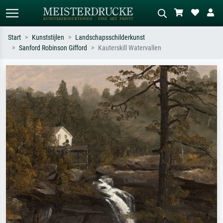
Start
Kunststijlen
Landschapsschilderkunst
Sanford Robinson Gifford
Kauterskill Watervallen
Standaard zoeken
AI-beeldzoeker
Zoek op kunstenaar, titel of stijl – bijv.
Beschrijf de scène – bijv. groene
Monet, Sterrennacht, impressionisme,
weide, abstract met veel rood, donker
Hokusai-golf, naakt.
olieverfschilderij, staand naakt naast
een boom.