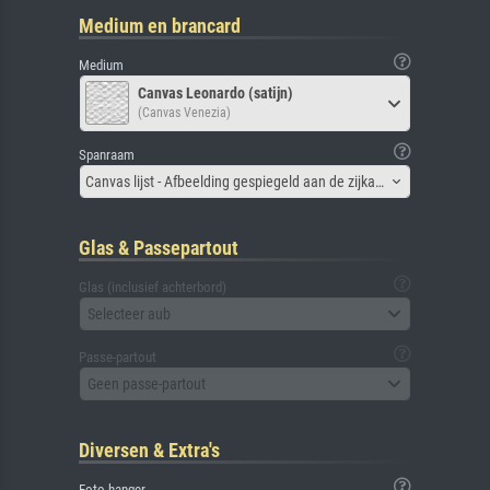
Medium en brancard
Medium
Canvas Leonardo (satijn)
(Canvas Venezia)
Spanraam
Canvas lijst - Afbeelding gespiegeld aan de zijkant
Glas & Passepartout
Glas (inclusief achterbord)
Selecteer aub
Passe-partout
Geen passe-partout
Diversen & Extra's
Foto hanger