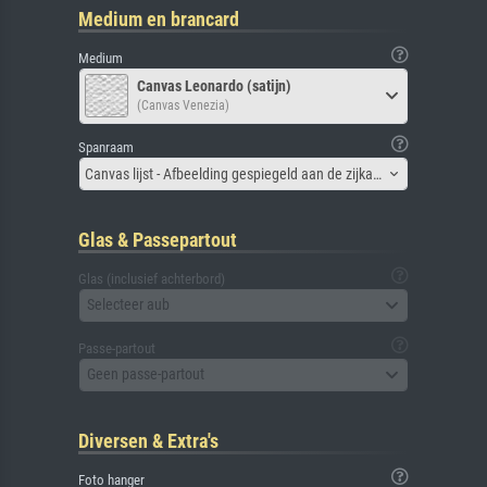
Medium en brancard
Medium
Canvas Leonardo (satijn)
(Canvas Venezia)
Spanraam
Canvas lijst - Afbeelding gespiegeld aan de zijkant
Glas & Passepartout
Glas (inclusief achterbord)
Selecteer aub
Passe-partout
Geen passe-partout
Diversen & Extra's
Foto hanger