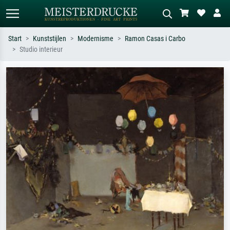
Start
Kunststijlen
Modernisme
Ramon Casas i Carbo
Studio interieur
Standaard zoeken
AI-beeldzoeker
Zoek op kunstenaar, titel of stijl – bijv.
Beschrijf de scène – bijv. groene
Monet, Sterrennacht, impressionisme,
weide, abstract met veel rood, donker
Hokusai-golf, naakt.
olieverfschilderij, staand naakt naast
een boom.