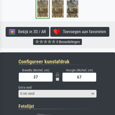
Bekijk in 3D / AR
Toevoegen aan favorieten
0 Beoordelingen
Configureer kunstafdruk
Breedte (Motief, cm)
Hoogte (Motief, cm)
Extra rand
0 cm rand
Fotolijst