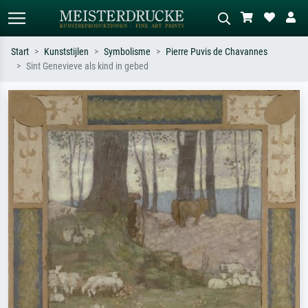
Start
Kunststijlen
Symbolisme
Pierre Puvis de Chavannes
Sint Genevieve als kind in gebed
Standaard zoeken
AI-beeldzoeker
Zoek op kunstenaar, titel of stijl – bijv.
Beschrijf de scène – bijv. groene
Monet, Sterrennacht, impressionisme,
weide, abstract met veel rood, donker
Hokusai-golf, naakt.
olieverfschilderij, staand naakt naast
een boom.