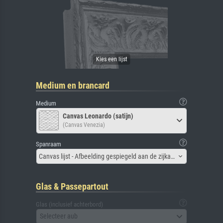
Medium en brancard
Medium
Canvas Leonardo (satijn)
(Canvas Venezia)
Spanraam
Canvas lijst - Afbeelding gespiegeld aan de zijkant
Glas & Passepartout
Glas (inclusief achterbord)
Selecteer aub