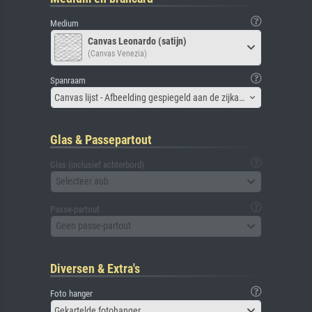
Medium
Canvas Leonardo (satijn)
(Canvas Venezia)
Spanraam
Canvas lijst - Afbeelding gespiegeld aan de zijkant
Glas & Passepartout
Glas (inclusief achterbord)
Selecteer aub
Passe-partout
Geen passe-partout
Diversen & Extra's
Foto hanger
Gekartelde fotohanger