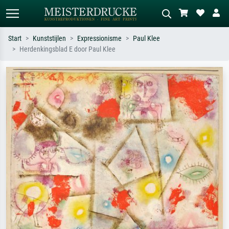
Start
Kunststijlen
Expressionisme
Paul Klee
Herdenkingsblad E door Paul Klee
Standaard zoeken
AI-beeldzoeker
Zoek op kunstenaar, titel of stijl – bijv.
Beschrijf de scène – bijv. groene
Monet, Sterrennacht, impressionisme,
weide, abstract met veel rood, donker
Hokusai-golf, naakt.
olieverfschilderij, staand naakt naast
een boom.