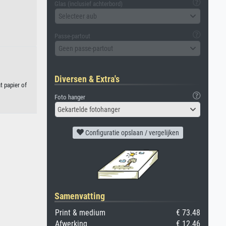
Glas (inclusief achterbord)
Selecteer aub
Passe-partout
Geen passe-partout
Diversen & Extra's
t papier of
Foto hanger
Gekartelde fotohanger
Configuratie opslaan / vergelijken
Samenvatting
Print & medium
€ 73.48
Afwerking
€ 12.46