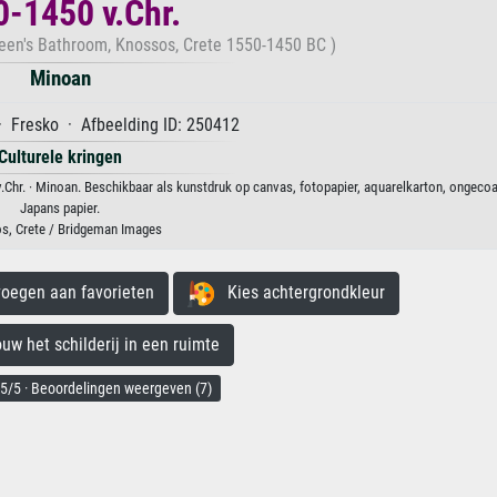
-1450 v.Chr.
ueen's Bathroom, Knossos, Crete 1550-1450 BC )
Minoan
· Fresko · Afbeelding ID: 250412
Culturele kringen
.Chr. · Minoan. Beschikbaar als kunstdruk op canvas, fotopapier, aquarelkarton, ongecoa
Japans papier.
s, Crete / Bridgeman Images
egen aan favorieten
Kies achtergrondkleur
 het schilderij in een ruimte
5/5 · Beoordelingen weergeven (7)