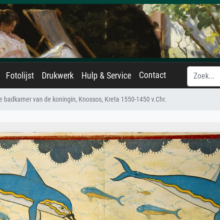
Contact
Fotolijst
Drukwerk
Hulp & Service
 de badkamer van de koningin, Knossos, Kreta 1550-1450 v.Chr.