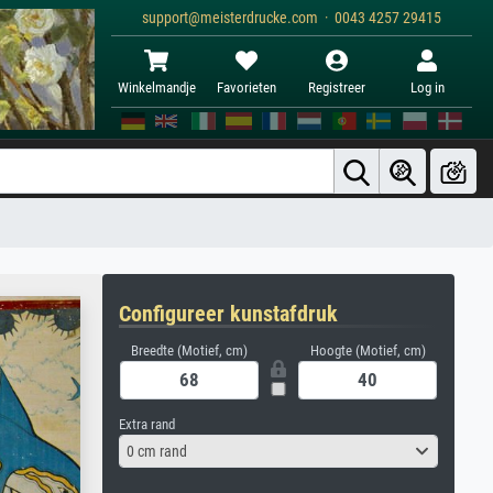
support@meisterdrucke.com · 0043 4257 29415
Winkelmandje
Favorieten
Registreer
Log in
Configureer kunstafdruk
Breedte (Motief, cm)
Hoogte (Motief, cm)
Extra rand
0 cm rand