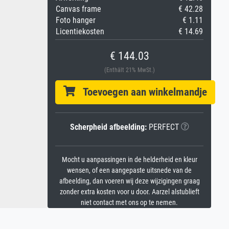
Canvas frame
€ 42.28
Foto hanger
€ 1.11
Licentiekosten
€ 14.69
€ 144.03
(Enthält 21% MwSt.)
Toevoegen aan winkelmandje
Scherpheid afbeelding:
PERFECT
Mocht u aanpassingen in de helderheid en kleur
wensen, of een aangepaste uitsnede van de
afbeelding, dan voeren wij deze wijzigingen graag
zonder extra kosten voor u door. Aarzel alstublieft
niet contact met ons op te nemen.