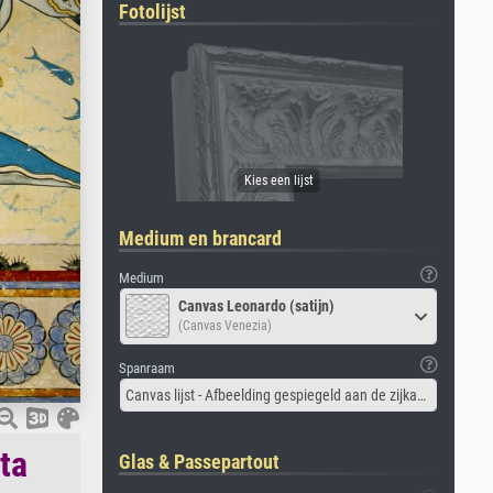
Fotolijst
Medium en brancard
Medium
Canvas Leonardo (satijn)
(Canvas Venezia)
Spanraam
Canvas lijst - Afbeelding gespiegeld aan de zijkant
ta
Glas & Passepartout