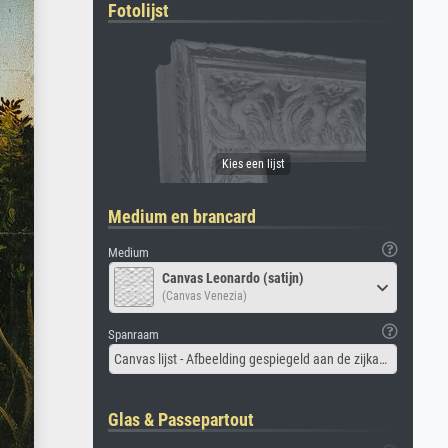
Fotolijst
Medium en brancard
Medium
Canvas Leonardo (satijn)
(Canvas Venezia)
Spanraam
Canvas lijst - Afbeelding gespiegeld aan de zijkant
Glas & Passepartout