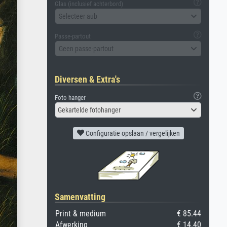
Glas (inclusief achterbord)
Selecteer aub
Passe-partout
Geen passe-partout
Diversen & Extra's
Foto hanger
Gekartelde fotohanger
Configuratie opslaan / vergelijken
Samenvatting
Print & medium
€ 85.44
Afwerking
€ 14.40