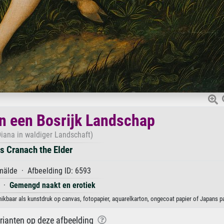
in een Bosrijk Landschap
Diana in waldiger Landschaft)
s Cranach the Elder
älde · Afbeelding ID: 6593
·
Gemengd naakt en erotiek
hikbaar als kunstdruk op canvas, fotopapier, aquarelkarton, ongecoat papier of Japans pa
arianten op deze afbeelding