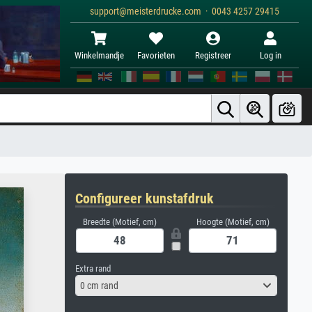
support@meisterdrucke.com · 0043 4257 29415
Winkelmandje
Favorieten
Registreer
Log in
Configureer kunstafdruk
Breedte (Motief, cm)
Hoogte (Motief, cm)
Extra rand
0 cm rand