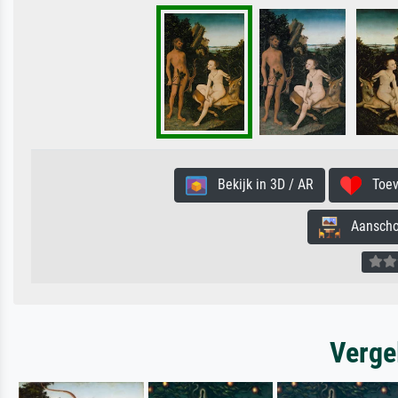
Bekijk in 3D / AR
Toevo
Aanschouw
Verge