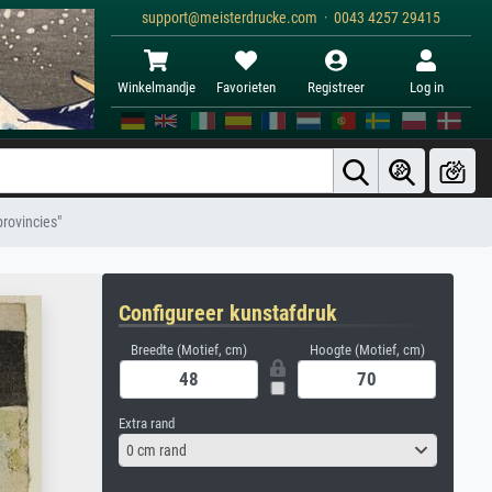
support@meisterdrucke.com · 0043 4257 29415
Winkelmandje
Favorieten
Registreer
Log in
provincies"
Configureer kunstafdruk
Breedte (Motief, cm)
Hoogte (Motief, cm)
Extra rand
0 cm rand