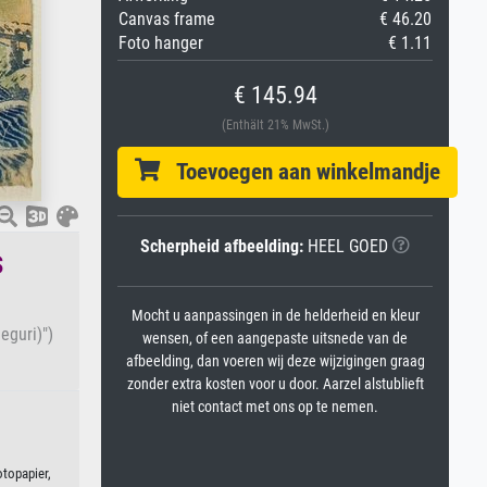
Canvas frame
€ 46.20
Foto hanger
€ 1.11
€ 145.94
(Enthält 21% MwSt.)
Toevoegen aan winkelmandje
Scherpheid afbeelding:
HEEL GOED
s
Mocht u aanpassingen in de helderheid en kleur
eguri)")
wensen, of een aangepaste uitsnede van de
afbeelding, dan voeren wij deze wijzigingen graag
zonder extra kosten voor u door. Aarzel alstublieft
niet contact met ons op te nemen.
otopapier,