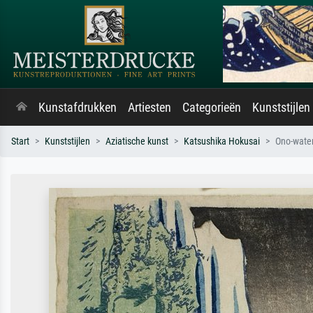
Kunstafdrukken
Artiesten
Categorieën
Kunststijlen
Start
Kunststijlen
Aziatische kunst
Katsushika Hokusai
Ono-water