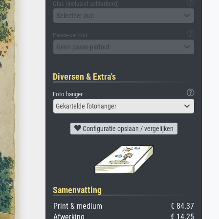
Glas (inclusief achterbord)
Selecteer aub
Passe-partout
Geen passe-partout
Diversen & Extra's
Foto hanger
Gekartelde fotohanger
Configuratie opslaan / vergelijken
Samenvatting
Print & medium
€ 84.37
Afwerking
€ 14.25