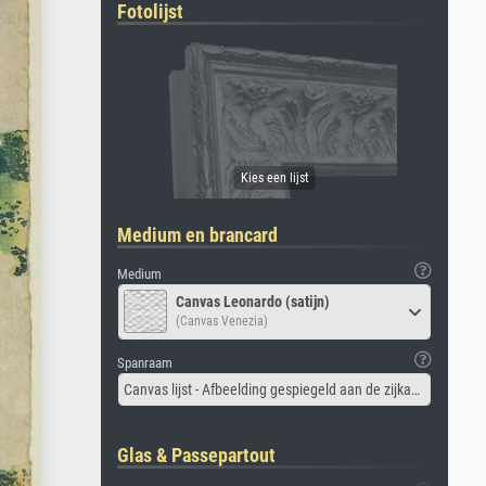
Fotolijst
Medium en brancard
Medium
Canvas Leonardo (satijn)
(Canvas Venezia)
Spanraam
Canvas lijst - Afbeelding gespiegeld aan de zijkant
Glas & Passepartout