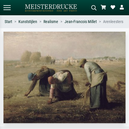
Start
Kunststijlen
Realisme
Jean-Francois Millet
Arenleesters
Standaard zoeken
AI-beeldzoeker
Zoek op kunstenaar, titel of stijl – bijv.
Beschrijf de scène – bijv. groene
Monet, Sterrennacht, impressionisme,
weide, abstract met veel rood, donker
Hokusai-golf, naakt.
olieverfschilderij, staand naakt naast
een boom.