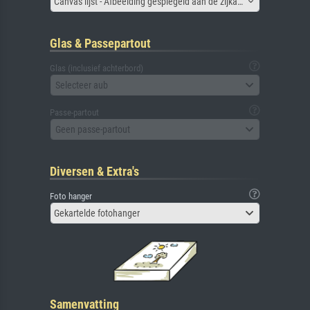
Canvas lijst - Afbeelding gespiegeld aan de zijkant
Glas & Passepartout
Glas (inclusief achterbord)
Selecteer aub
Passe-partout
Geen passe-partout
Diversen & Extra's
Foto hanger
Gekartelde fotohanger
Samenvatting