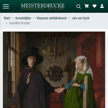
Start
Kunststijlen
Vlaamse schilderkunst
Jan van Eyck
Arnolfini Portret
Standaard zoeken
AI-beeldzoeker
Zoek op kunstenaar, titel of stijl – bijv.
Beschrijf de scène – bijv. groene
Monet, Sterrennacht, impressionisme,
weide, abstract met veel rood, donker
Hokusai-golf, naakt.
olieverfschilderij, staand naakt naast
een boom.