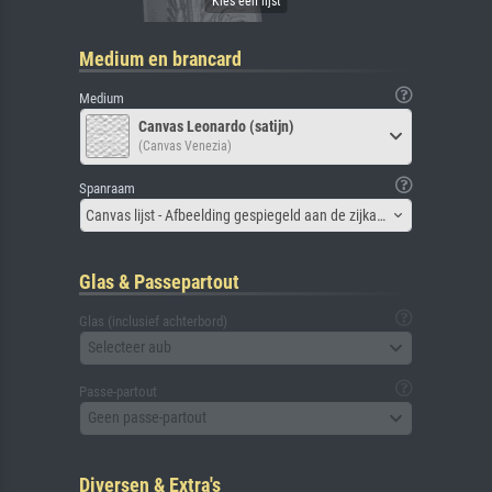
Medium en brancard
Medium
Canvas Leonardo (satijn)
(Canvas Venezia)
Spanraam
Canvas lijst - Afbeelding gespiegeld aan de zijkant
Glas & Passepartout
Glas (inclusief achterbord)
Selecteer aub
Passe-partout
Geen passe-partout
Diversen & Extra's