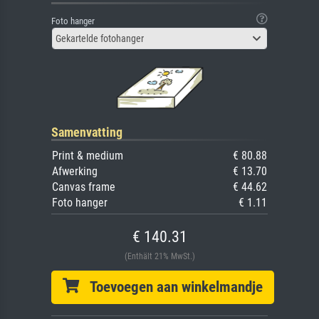
Foto hanger
Gekartelde fotohanger
Samenvatting
Print & medium
€ 80.88
Afwerking
€ 13.70
Canvas frame
€ 44.62
Foto hanger
€ 1.11
€ 140.31
(Enthält 21% MwSt.)
Toevoegen aan winkelmandje