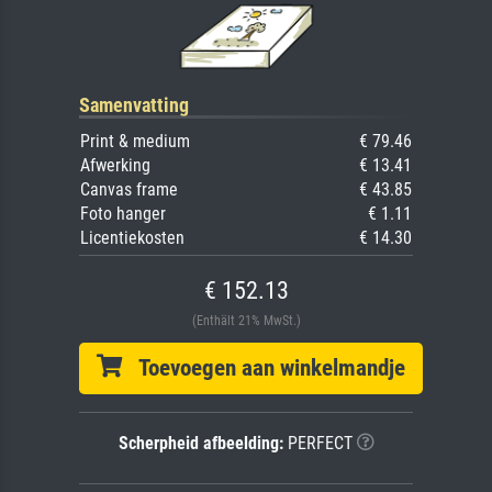
Samenvatting
Print & medium
€ 79.46
Afwerking
€ 13.41
Canvas frame
€ 43.85
Foto hanger
€ 1.11
Licentiekosten
€ 14.30
€ 152.13
(Enthält 21% MwSt.)
Toevoegen aan winkelmandje
Scherpheid afbeelding:
PERFECT