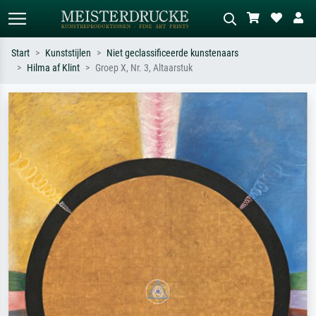
Start
Kunststijlen
Niet geclassificeerde kunstenaars
Hilma af Klint
Groep X, Nr. 3, Altaarstuk
Standaard zoeken
AI-beeldzoeker
Zoek op kunstenaar, titel of stijl – bijv.
Beschrijf de scène – bijv. groene
Monet, Sterrennacht, impressionisme,
weide, abstract met veel rood, donker
Hokusai-golf, naakt.
olieverfschilderij, staand naakt naast
een boom.