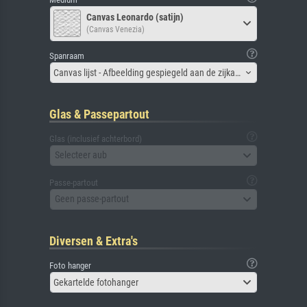
Canvas Leonardo (satijn)
(Canvas Venezia)
Spanraam
Canvas lijst - Afbeelding gespiegeld aan de zijkant
Glas & Passepartout
Glas (inclusief achterbord)
Selecteer aub
Passe-partout
Geen passe-partout
Diversen & Extra's
Foto hanger
Gekartelde fotohanger