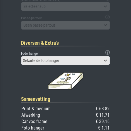
Selecteer aub
Passe-partout
Geen passe-partout
Diversen & Extra's
Foto hanger
Gekartelde fotohanger
Samenvatting
Print & medium
€ 68.82
Afwerking
€ 11.71
Canvas frame
€ 39.16
Foto hanger
€ 1.11