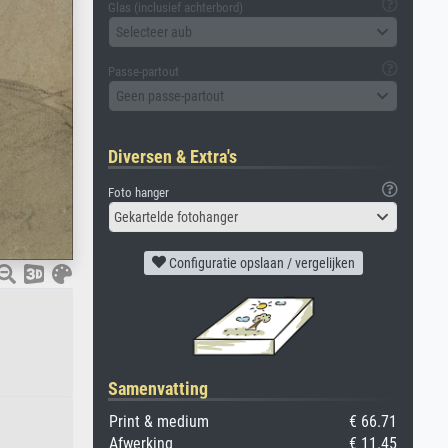
Glas (inclusief achterbord)
Selecteer aub
Passe-partout
Geen passe-partout
Diversen & Extra's
Foto hanger
Gekartelde fotohanger
Configuratie opslaan / vergelijken
Samenvatting
Print & medium
€ 66.71
Afwerking
€ 11.45