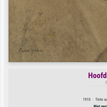
Hoofd
(
1910 · Tinte au
Niet gec