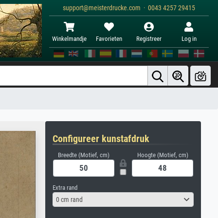
support@meisterdrucke.com · 0043 4257 29415
Winkelmandje
Favorieten
Registreer
Log in
Configureer kunstafdruk
Breedte (Motief, cm)
Hoogte (Motief, cm)
Extra rand
0 cm rand